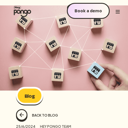
Book a demo
Blog
BACK TO BLOG
25/6/2024
HEY PONGO TEAM