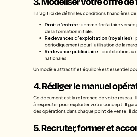
3. Modéliser votre offre de
Il s’agit ici de définir les conditions financières d
Droit d’entrée :
somme forfaitaire versée pa
de la formation initiale.
Redevances d’exploitation (royalties) :
p
périodiquement pour l’utilisation de la marq
Redevance publicitaire :
contribution aux
nationales.
Un modèle attractif et équilibré est essentiel po
4. Rédiger le manuel opéra
Ce document est la référence de votre réseau. I
à respecter pour exploiter votre concept. Il garan
des opérations dans chaque point de vente. Il doi
5. Recruter, former et acc