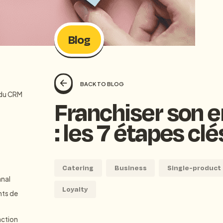
Access all resources
Blog
BACK TO BLOG
t du CRM
Franchiser son 
: les 7 étapes clé
Catering
Business
Single-product
anal
Loyalty
nts de
action