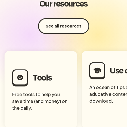
Our resources
See all resources
Use 
Tools
An ocean of tips
aducative conten
Free tools to help you
download.
save time (and money) on
the daily,