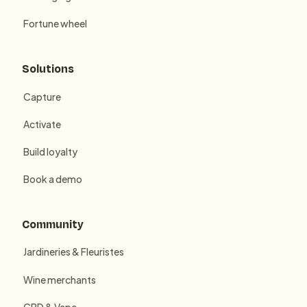
Fortune wheel
Solutions
Capture
Activate
Build loyalty
Book a demo
Community
Jardineries & Fleuristes
Wine merchants
CBD & Vape