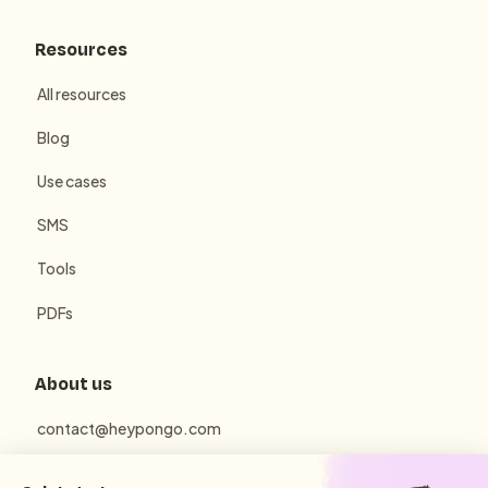
Resources
All resources
Blog
Use cases
SMS
Tools
PDFs
About us
contact@heypongo.com
Terms of use