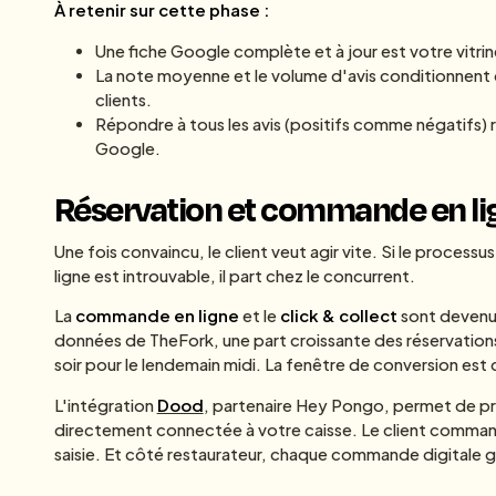
À retenir sur cette phase :
Une fiche Google complète et à jour est votre vitrin
La note moyenne et le volume d'avis conditionnent d
clients.
Répondre à tous les avis (positifs comme négatifs) 
Google.
Réservation et commande en lig
Une fois convaincu, le client veut agir vite. Si le proces
ligne est introuvable, il part chez le concurrent.
La
commande en ligne
et le
click & collect
sont devenus
données de TheFork, une part croissante des réservations 
soir pour le lendemain midi. La fenêtre de conversion est c
L'intégration
Dood
, partenaire Hey Pongo, permet de p
directement connectée à votre caisse. Le client commande
saisie. Et côté restaurateur, chaque commande digitale 