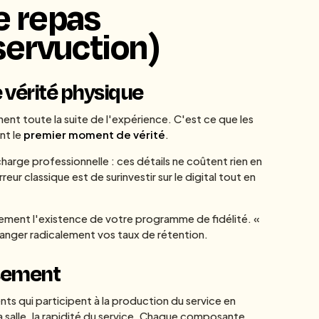
e repas
 servuction)
e vérité physique
ent toute la suite de l'expérience. C'est ce que les
nt le
premier moment de vérité
.
harge professionnelle : ces détails ne coûtent rien en
ur classique est de surinvestir sur le digital tout en
llement l'existence de votre programme de fidélité. «
hanger radicalement vos taux de rétention.
ssement
s qui participent à la production du service en
la salle, la rapidité du service. Chaque composante