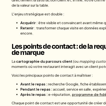
directement la satisfaction client et, in fine, votre chiffr
de la valeur sur la table.
L'enjeu stratégique est double :
Acquérir
: être visible et convaincant avant même q
Retenir
: transformer chaque visite en données explo
encore.
Les points de contact : de la r
de marque
La
cartographie du parcours client
(ou
mapping custom
moments où votre restaurant interagit avec un client pote
Voici les principaux points de contact à maîtriser :
Avant le repas :
recherche Google, fiche établissem
Pendant le repas :
accueil, service en salle, expéri
Après le repas :
e-réputation,
programme de fidé
Chaque point de contact est une opportunité de créer de 