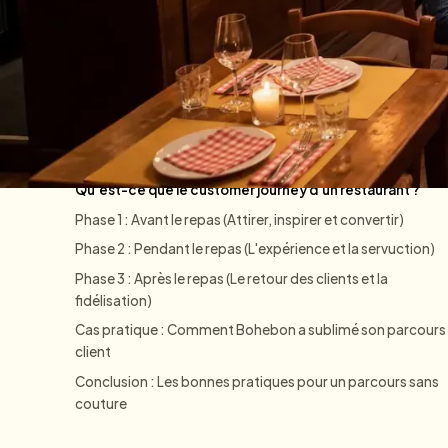
CRM
Contents
Qu'est-ce que le customer journey d'un restaurant ?
Phase 1 : Avant le repas (Attirer, inspirer et convertir)
Phase 2 : Pendant le repas (L'expérience et la servuction)
Phase 3 : Après le repas (Le retour des clients et la
fidélisation)
Cas pratique : Comment Bohebon a sublimé son parcours
client
Conclusion : Les bonnes pratiques pour un parcours sans
couture