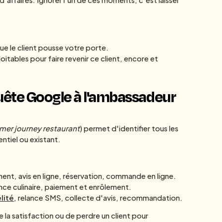
e d'affaires. Ignorer l'un de ces moments, c'est laisser
ue le client pousse votre porte.
itables pour faire revenir ce client, encore et
equête Google à l'ambassadeur
er journey restaurant
) permet d'identifier tous les
ntiel ou existant.
ent, avis en ligne, réservation, commande en ligne.
ence culinaire, paiement et enrôlement.
lité
, relance SMS, collecte d'avis, recommandation.
la satisfaction ou de perdre un client pour