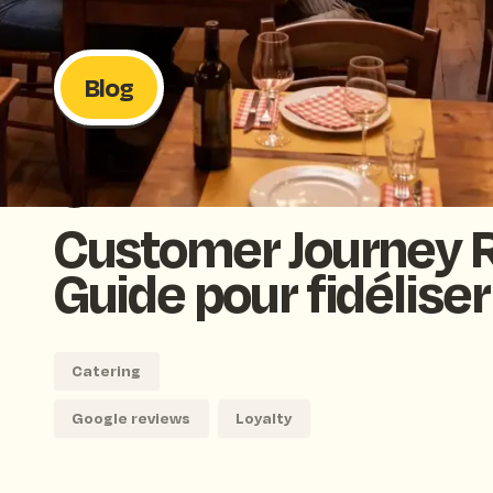
Access all resources
Blog
BACK TO BLOG
Customer Journey R
Guide pour fidéliser
Catering
Google reviews
Loyalty